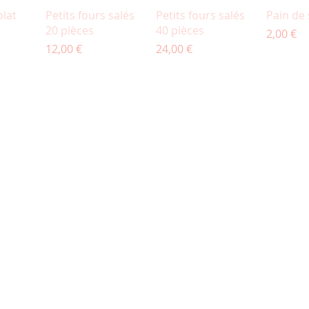
pide
Aperçu rapide
Aperçu rapide
Aperç
olat
Petits fours salés
Petits fours salés
Pain de 
20 pièces
40 pièces
Prix
2,00 €
Prix
Prix
12,00 €
24,00 €