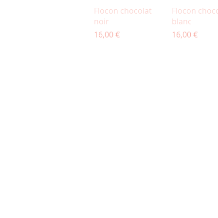
Aperçu rapide
Aperçu ra
Flocon chocolat
Flocon choc
noir
blanc
Prix
Prix
16,00 €
16,00 €