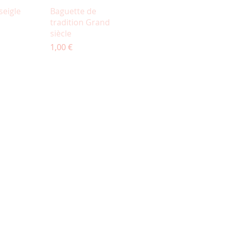
u rapide
Aperçu rapide
seigle
Baguette de
tradition Grand
siècle
Prix
1,00 €