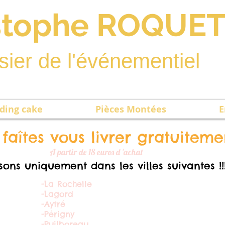
stophe ROQUE
sier de l'événementiel
ding cake
Pièces Montées
E
faîtes vous livrer gratuitemen
A partir de 18 euros d 'achat
isons uniquement dans les villes suivantes !!
-La Rochelle
-Lagord
-Aytré
-Périgny
-Puilboreau