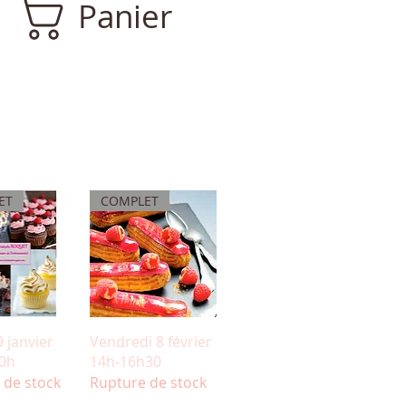
Panier
ET
COMPLET
u rapide
Aperçu rapide
 janvier
Vendredi 8 février
0h
14h-16h30
 de stock
Rupture de stock