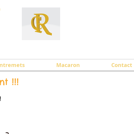
T
ntremets
Macaron
Contact
t !!!
!