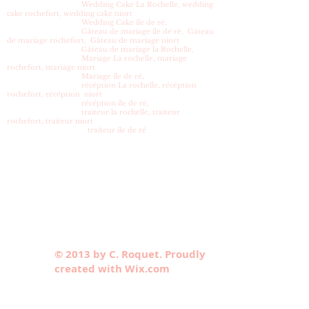
Wedding Cake La Rochelle, wedding
cake rochefort, wedding cake niort
Wedding Cake île de ré,
Gâteau de mariage île de ré, Gâteau
de mariage rochefort, Gâteau de mariage niort
Gâteau de mariage la Rochelle,
Mariage La rochelle, mariage
rochefort, mariage niort
Mariage île de ré,
récéption La rochelle, récéption
rochefort, récéption niort
récéption île de ré,
traiteur la rochelle, traiteur
rochefort, traiteur niort
traiteur île de ré
© 2013 by C. Roquet. Proudly
created with Wix.com