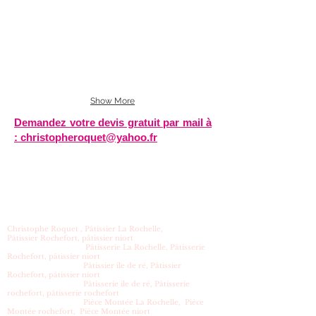
Show More
Demandez votre devis gratuit par mail à
:
christopheroquet@yahoo.fr
Christophe Roquet , Pâtissier La Rochelle,
Pâtissier Rochefort, pâtissier niort
Pâtisserie La Rochelle, Pâtisserie
Rochefort, pâtissier niort
Pâtissier île de ré, Pâtissier
Rochefort, pâtissier niort
Pâtisserie ile de ré, Pâtisserie
rochefort, pâtisserie rochefort
Pièce Montée La Rochelle, Pièce
Montée rochefort, Pièce Montée niort