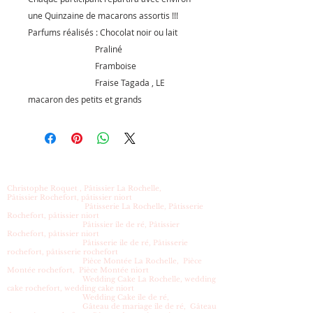
une Quinzaine de macarons assortis !!!
Parfums réalisés : Chocolat noir ou lait
Praliné
Framboise
Fraise Tagada , LE
macaron des petits et grands
Christophe Roquet , Pâtissier La Rochelle,
Pâtissier Rochefort, pâtissier niort
Pâtisserie La Rochelle, Pâtisserie
Rochefort, pâtissier niort
Pâtissier île de ré, Pâtissier
Rochefort, pâtissier niort
Pâtisserie ile de ré, Pâtisserie
rochefort, pâtisserie rochefort
Pièce Montée La Rochelle, Pièce
Montée rochefort, Pièce Montée niort
Wedding Cake La Rochelle, wedding
cake rochefort, wedding cake niort
Wedding Cake île de ré,
Gâteau de mariage île de ré, Gâteau