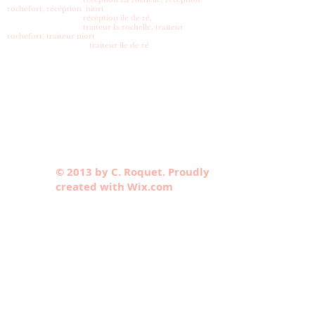
rochefort, récéption niort
récéption île de ré,
traiteur la rochelle, traiteur
rochefort, traiteur niort
traiteur île de ré
© 2013 by C. Roquet. Proudly
created with Wix.com