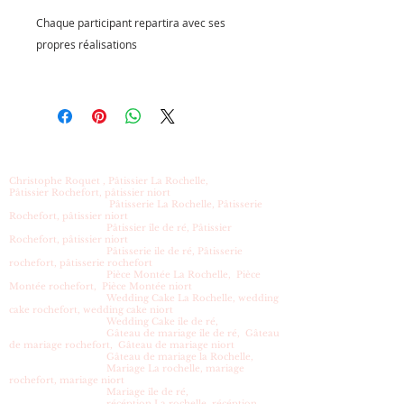
Chaque participant repartira avec ses
propres réalisations
Christophe Roquet , Pâtissier La Rochelle,
Pâtissier Rochefort, pâtissier niort
Pâtisserie La Rochelle, Pâtisserie
Rochefort, pâtissier niort
Pâtissier île de ré, Pâtissier
Rochefort, pâtissier niort
Pâtisserie ile de ré, Pâtisserie
rochefort, pâtisserie rochefort
Pièce Montée La Rochelle, Pièce
Montée rochefort, Pièce Montée niort
Wedding Cake La Rochelle, wedding
cake rochefort, wedding cake niort
Wedding Cake île de ré,
Gâteau de mariage île de ré, Gâteau
de mariage rochefort, Gâteau de mariage niort
Gâteau de mariage la Rochelle,
Mariage La rochelle, mariage
rochefort, mariage niort
Mariage île de ré,
récéption La rochelle, récéption