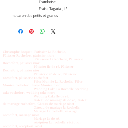
Framboise
Fraise Tagada , LE
macaron des petits et grands
Christophe Roquet , Pâtissier La Rochelle,
Pâtissier Rochefort, pâtissier niort
Pâtisserie La Rochelle, Pâtisserie
Rochefort, pâtissier niort
Pâtissier île de ré, Pâtissier
Rochefort, pâtissier niort
Pâtisserie ile de ré, Pâtisserie
rochefort, pâtisserie rochefort
Pièce Montée La Rochelle, Pièce
Montée rochefort, Pièce Montée niort
Wedding Cake La Rochelle, wedding
cake rochefort, wedding cake niort
Wedding Cake île de ré,
Gâteau de mariage île de ré, Gâteau
de mariage rochefort, Gâteau de mariage niort
Gâteau de mariage la Rochelle,
Mariage La rochelle, mariage
rochefort, mariage niort
Mariage île de ré,
récéption La rochelle, récéption
rochefort, récéption niort