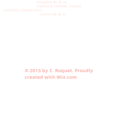
récéption île de ré,
traiteur la rochelle, traiteur
rochefort, traiteur niort
traiteur île de ré
© 2013 by C. Roquet. Proudly
created with Wix.com