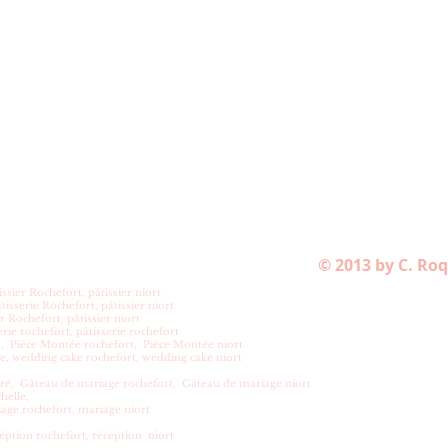
© 2013 by C. Ro
ssier Rochefort, pâtissier niort
 Rochefort, pâtissier niort
fort, pâtissier niort
hefort, pâtisserie rochefort
ontée rochefort, Pièce Montée niort
cake rochefort, wedding cake niort
 de mariage rochefort, Gâteau de mariage niort
lle,
hefort, mariage niort
ochefort, récéption niort