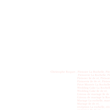
Christophe Roquet , Pâtissier La Rochelle, Pâti
Pâtisserie La Rochelle, Pâtisserie
Pâtissier île de ré, Pâtissier Roche
Pâtisserie ile de ré, Pâtisserie roc
Pièce Montée La Rochelle, Pièce M
Wedding Cake La Rochelle, wedding 
Wedding Cake île de ré,
Gâteau de mariage île de ré, Gâteau
Gâteau de mariage la Roche
Mariage La rochelle, mariage roc
Mariage île de ré,
récéption La rochelle, récéption r