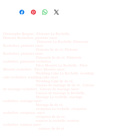
Christophe Roquet , Pâtissier La Rochelle,
Pâtissier Rochefort, pâtissier niort
Pâtisserie La Rochelle, Pâtisserie
Rochefort, pâtissier niort
Pâtissier île de ré, Pâtissier
Rochefort, pâtissier niort
Pâtisserie ile de ré, Pâtisserie
rochefort, pâtisserie rochefort
Pièce Montée La Rochelle, Pièce
Montée rochefort, Pièce Montée niort
Wedding Cake La Rochelle, wedding
cake rochefort, wedding cake niort
Wedding Cake île de ré,
Gâteau de mariage île de ré, Gâteau
de mariage rochefort, Gâteau de mariage niort
Gâteau de mariage la Rochelle,
Mariage La rochelle, mariage
rochefort, mariage niort
Mariage île de ré,
récéption La rochelle, récéption
rochefort, récéption niort
récéption île de ré,
traiteur la rochelle, traiteur
rochefort, traiteur niort
traiteur île de ré