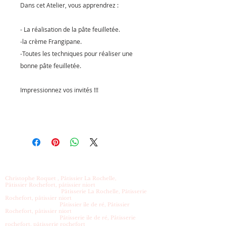
Dans cet Atelier, vous apprendrez :
- La réalisation de la pâte feuilletée.
-la crème Frangipane.
-Toutes les techniques pour réaliser une
bonne pâte feuilletée.
Impressionnez vos invités !!!
Christophe Roquet , Pâtissier La Rochelle,
Pâtissier Rochefort, pâtissier niort
Pâtisserie La Rochelle, Pâtisserie
Rochefort, pâtissier niort
Pâtissier île de ré, Pâtissier
Rochefort, pâtissier niort
Pâtisserie ile de ré, Pâtisserie
rochefort, pâtisserie rochefort