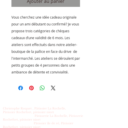
Ajouter au panier
Vous cherchez une idée cadeau originale
pour un ami débutant ou confirmé? Je vous
propose trois catégories de chèques
cadeaux d’une validité de 6 mois. Les
ateliers sont effectués dans notre atelier-
boutique de la pallice en face du drive de
l'intermarché. Les ateliers se déroulent par
petits groupes de 4 personnes dans une
ambiance de détente et convivialité.
Christophe Roquet , Pâtissier La Rochelle,
Pâtissier Rochefort, pâtissier niort
Pâtisserie La Rochelle, Pâtisserie
Rochefort, pâtissier niort
Pâtissier île de ré, Pâtissier
Rochefort, pâtissier niort