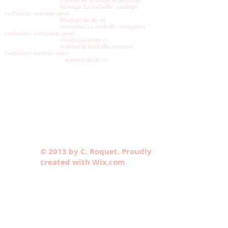
Gâteau de mariage la Rochelle,
Mariage La rochelle, mariage
rochefort, mariage niort
Mariage île de ré,
récéption La rochelle, récéption
rochefort, récéption niort
récéption île de ré,
traiteur la rochelle, traiteur
rochefort, traiteur niort
traiteur île de ré
© 2013 by C. Roquet. Proudly
created with Wix.com