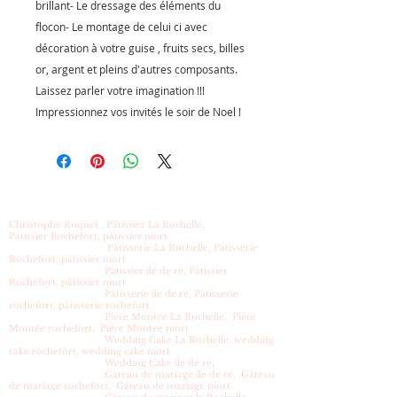
brillant- Le dressage des éléments du
flocon- Le montage de celui ci avec
décoration à votre guise , fruits secs, billes
or, argent et pleins d'autres composants.
Laissez parler votre imagination !!!​
Impressionnez vos invités le soir de Noel !
Christophe Roquet , Pâtissier La Rochelle,
Pâtissier Rochefort, pâtissier niort
Pâtisserie La Rochelle, Pâtisserie
Rochefort, pâtissier niort
Pâtissier île de ré, Pâtissier
Rochefort, pâtissier niort
Pâtisserie ile de ré, Pâtisserie
rochefort, pâtisserie rochefort
Pièce Montée La Rochelle, Pièce
Montée rochefort, Pièce Montée niort
Wedding Cake La Rochelle, wedding
cake rochefort, wedding cake niort
Wedding Cake île de ré,
Gâteau de mariage île de ré, Gâteau
de mariage rochefort, Gâteau de mariage niort