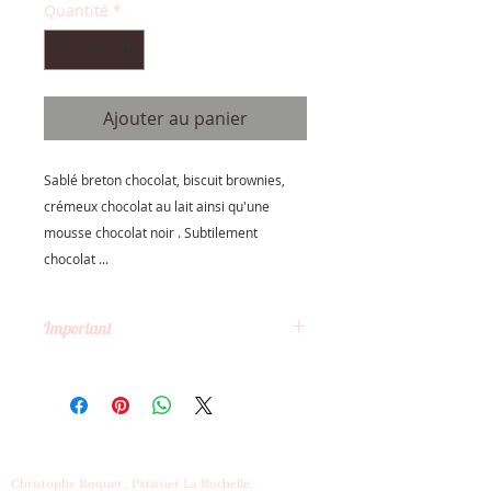
Quantité
*
Ajouter au panier
Sablé breton chocolat, biscuit brownies, 
crémeux chocolat au lait ainsi qu'une 
mousse chocolat noir . Subtilement 
chocolat ...
Important
La livraison est assurée à votre
domicile uniquement dans les
crénaux horaires suivants :
vendredi 23 décembre 2016 de 16
h à 19 h
samedi 24 décembre 2016 de 15
Christophe Roquet , Pâtissier La Rochelle,