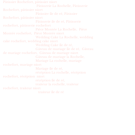
Pâtissier Rochefort, pâtissier niort
h à 18 h.
Pâtisserie La Rochelle, Pâtisserie
Rochefort, pâtissier niort
Vendredi 30
Pâtissier île de ré, Pâtissier
décembre 2016 de 16 h à 19 h
Rochefort, pâtissier niort
Pâtisserie ile de ré, Pâtisserie
samedi 31
rochefort, pâtisserie rochefort
décembre 2016 de 15 h à 18 h .
Pièce Montée La Rochelle, Pièce
Montée rochefort, Pièce Montée niort
Le jour de livraison est à
Wedding Cake La Rochelle, wedding
cake rochefort, wedding cake niort
saisir dans la case prévue à cet
Wedding Cake île de ré,
effet lors de la commande.
Gâteau de mariage île de ré, Gâteau
de mariage rochefort, Gâteau de mariage niort
Gâteau de mariage la Rochelle,
Mariage La rochelle, mariage
rochefort, mariage niort
Mariage île de ré,
récéption La rochelle, récéption
rochefort, récéption niort
récéption île de ré,
traiteur la rochelle, traiteur
rochefort, traiteur niort
traiteur île de ré