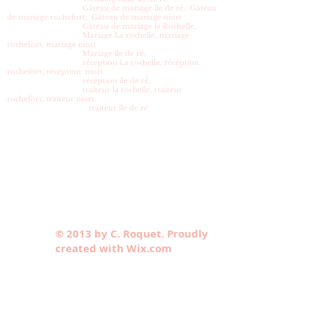
effet lors de la commande.
Gâteau de mariage île de ré, Gâteau
de mariage rochefort, Gâteau de mariage niort
Gâteau de mariage la Rochelle,
Mariage La rochelle, mariage
rochefort, mariage niort
Mariage île de ré,
récéption La rochelle, récéption
rochefort, récéption niort
récéption île de ré,
traiteur la rochelle, traiteur
rochefort, traiteur niort
traiteur île de ré
© 2013 by C. Roquet. Proudly
created with Wix.com